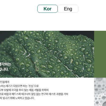
Kor
Eng