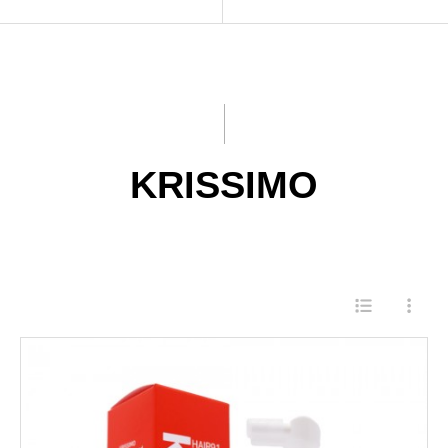
제품소개
EHPlus
미디어
KRISSIMO
R&D
GOOCOS
KRISSIMO
회사소개
JINJA ANOTHER
생산인프라
Sealin