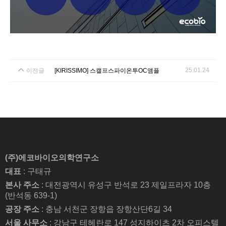
25.01.24
이전글
[KIRISSIMO] 스캘프스파이온투OC앰플
(주)에코바이오의학연구소
대표
: 구태규
본사 주소
: 대전광역시 유성구 반석로 23 제일프라자 10층
(반석동 639-1)
공장 주소
: 충남 서천군 장항읍 장항산단6길 34
서울 사무소
: 강남구 테헤란로 147 성지하이츠 2차 오피스텔