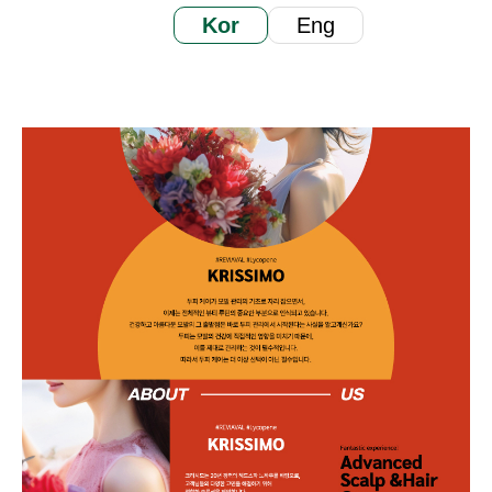
Kor
Eng