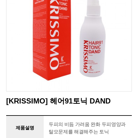
[KRISSIMO] 헤어91토닉 DAND
두피의 비듬 가려움 완화 두피영양과
제품설명
탈모문제를 해결해주는 토닉