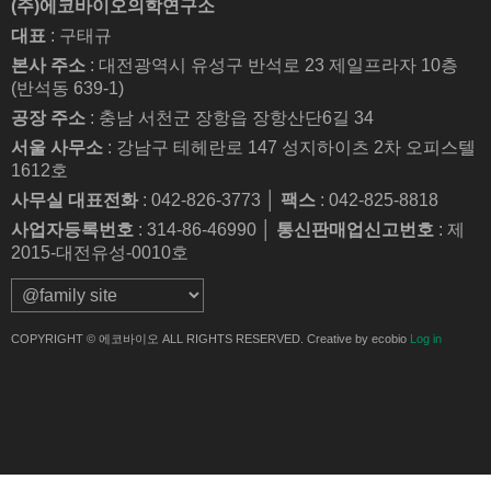
(주)에코바이오의학연구소
대표
: 구태규
본사 주소
: 대전광역시 유성구 반석로 23 제일프라자 10층
(반석동 639-1)
공장 주소
: 충남 서천군 장항읍 장항산단6길 34
서울 사무소
: 강남구 테헤란로 147 성지하이츠 2차 오피스텔
1612호
사무실 대표전화
: 042-826-3773 │
팩스
: 042-825-8818
사업자등록번호
: 314-86-46990 │
통신판매업신고번호
: 제
2015-대전유성-0010호
COPYRIGHT © 에코바이오 ALL RIGHTS RESERVED. Creative by ecobio
Log in