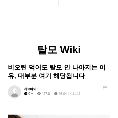
제품소개
SNS채널
미디어
언론보도
R&D
수상, MOU
탈모 Wiki
회사소개
Catalogues
생산인프라
홍보자료
비오틴 먹어도 탈모 안 나아지는 이
탈모 Wiki
유, 대부분 여기 해당됩니다
에코바이오
0건
427회
26-04-14 11:11